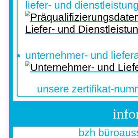
liefer- und dienstleistun
unternehmer- und liefer
unsere zertifikat-num
info
bzh büroauss